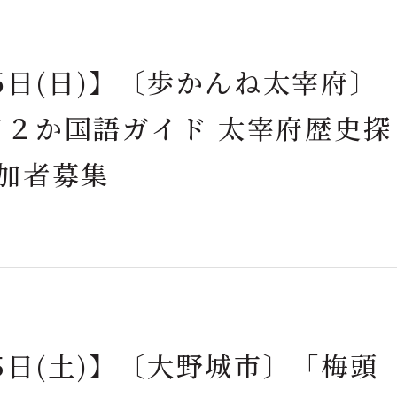
6日(日)】〔歩かんね太宰府〕
・日２か国語ガイド 太宰府歴史探
加者募集
5日(土)】〔大野城市〕「梅頭