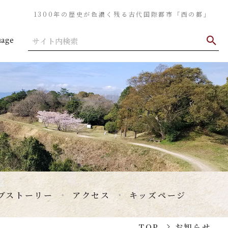
1300年の歴史が色濃く残る古代国際都市「西の都」
uage
ブストーリー
アクセス
キッズページ
TOP
お知らせ