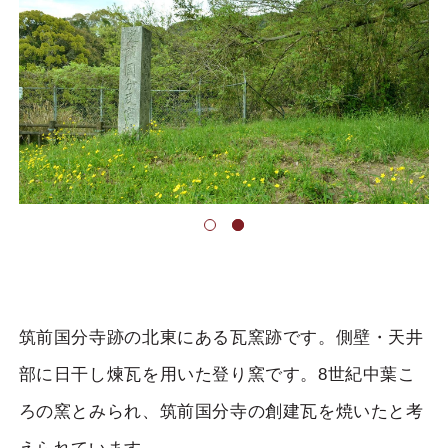
筑前国分寺跡の北東にある瓦窯跡です。側壁・天井
部に日干し煉瓦を用いた登り窯です。8世紀中葉こ
ろの窯とみられ、筑前国分寺の創建瓦を焼いたと考