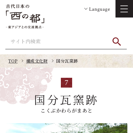
Language
TOP
構成文化財
国分瓦窯跡
7
国分瓦窯跡
こくぶかわらがまあと