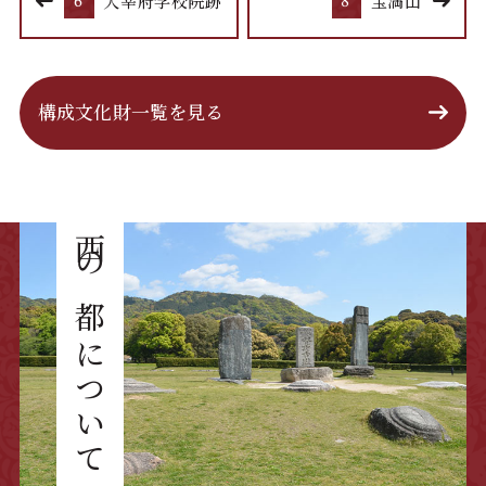
6
大宰府学校院跡
8
宝満山
構成文化財一覧を見る
西の都について