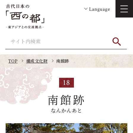
Language
TOP
構成文化財
南館跡
18
南館跡
なんかんあと