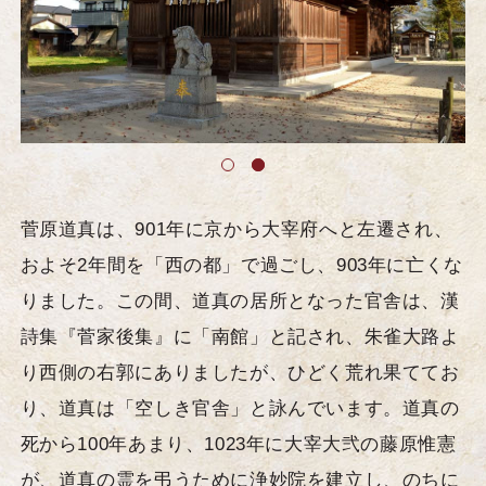
菅原道真は、901年に京から大宰府へと左遷され、
およそ2年間を「西の都」で過ごし、903年に亡くな
りました。この間、道真の居所となった官舎は、漢
詩集『菅家後集』に「南館」と記され、朱雀大路よ
り西側の右郭にありましたが、ひどく荒れ果ててお
り、道真は「空しき官舎」と詠んでいます。道真の
死から100年あまり、1023年に大宰大弐の藤原惟憲
が、道真の霊を弔うために浄妙院を建立し、のちに