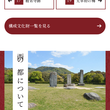
17
般若寺跡
19
太宰府の梅
構成文化財一覧を見る
西の都について