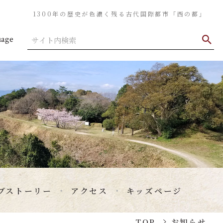
1300年の歴史が色濃く残る古代国際都市「西の都」
uage
ブストーリー
アクセス
キッズページ
TOP
お知らせ