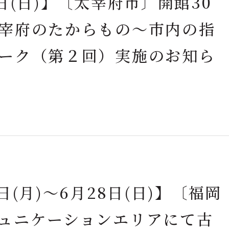
日(日)】〔太宰府市〕開館30
宰府のたからもの～市内の指
ーク（第２回）実施のお知ら
(月)～6月28日(日)】〔福岡
ュニケーションエリアにて古