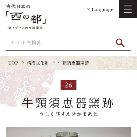
Language
TOP
構成文化財
牛頸須恵器窯跡
26
牛頸須恵器窯跡
うしくびすえきかまあと