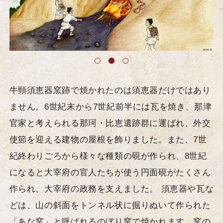
牛頸須恵器窯跡で焼かれたのは須恵器だけではあり
ません。6世紀末から7世紀前半には瓦を焼き、那津
官家と考えられる那珂・比恵遺跡群に運ばれ、外交
使節を迎える建物の屋根を飾りました。また、7世
紀終わりごろから様々な種類の硯が作られ、8世紀
になると大宰府の官人たちが使う円面硯がたくさん
作られ、大宰府の政務を支えました。 須恵器や瓦な
どは、山の斜面をトンネル状に掘りぬいて作られた
「あな窯」と呼ばれるのぼり窯で焼かれます。窯の