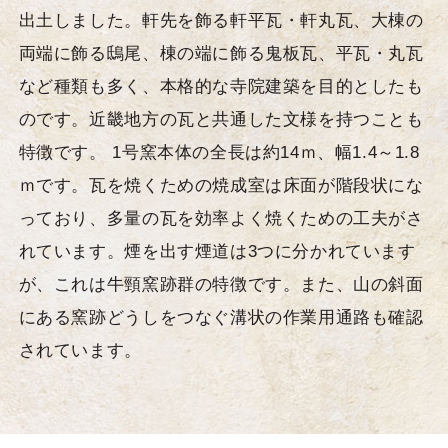
出土しました。軒先を飾る軒平瓦・軒丸瓦、大棟の
両端に飾る鴟尾、棟の端に飾る鬼板瓦、平瓦・丸瓦
など種類も多く、本格的な寺院建築を目的としたも
のです。近畿地方の瓦と共通した文様を持つことも
特徴です。 1号窯本体の全長は約14ｍ、幅1.4～1.8
ｍです。瓦を焼くための焼成室は床面が階段状にな
っており、多量の瓦を効率よく焼くための工夫がさ
れています。煙を出す煙道は3つに分かれています
が、これは牛頸窯跡群の特徴です。また、山の斜面
にある窯跡どうしをつなぐ溝状の作業用通路も確認
されています。