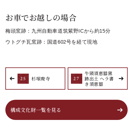
お車でお越しの場合
梅頭窯跡：九州自動車道筑紫野ICから約15分
ウトグチ瓦窯跡：国道602号を経て現地
牛頸須恵器窯
25
杉塚廃寺
27
跡出土 ヘラ書
き須恵器
構成文化財一覧を見る