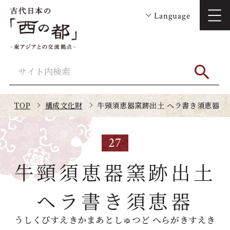
Language
TOP
構成文化財
牛頸須恵器窯跡出土 ヘラ書き須恵器
27
牛頸須恵器窯跡出土
ヘラ書き須恵器
うしくびすえきかまあとしゅつど へらがきすえき