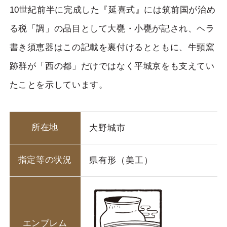
10世紀前半に完成した『延喜式』には筑前国が治め
る税「調」の品目として大甕・小甕が記され、ヘラ
書き須恵器はこの記載を裏付けるとともに、牛頸窯
跡群が「西の都」だけではなく平城京をも支えてい
たことを示しています。
所在地
大野城市
指定等の状況
県有形（美工）
エンブレム