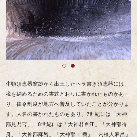
牛頸須恵器窯跡から出土したヘラ書き須恵器には、
税を納めるための書式どおりに書かれたものがあ
り、律令制度が地方へ普及していたことが分かりま
す。人名の書かれたものもあり、7世紀には「大神
部見乃官」、8世紀には「大神君百江」「大神部得
身」「大神部麻呂」「大神部□□養」「内椋人麻呂」