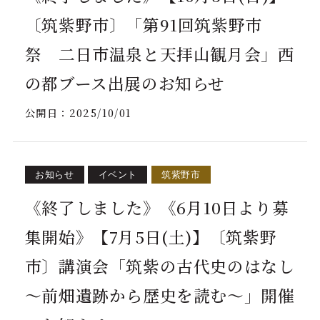
〔筑紫野市〕「第91回筑紫野市
祭 二日市温泉と天拝山観月会」西
の都ブース出展のお知らせ
公開日：
2025/10/01
お知らせ
イベント
筑紫野市
《終了しました》《6月10日より募
集開始》【7月5日(土)】〔筑紫野
市〕講演会「筑紫の古代史のはなし
～前畑遺跡から歴史を読む～」開催