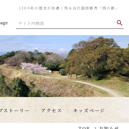
1300年の歴史が色濃く残る古代国際都市「西の都」
uage
ブストーリー
アクセス
キッズページ
TOP
お知らせ