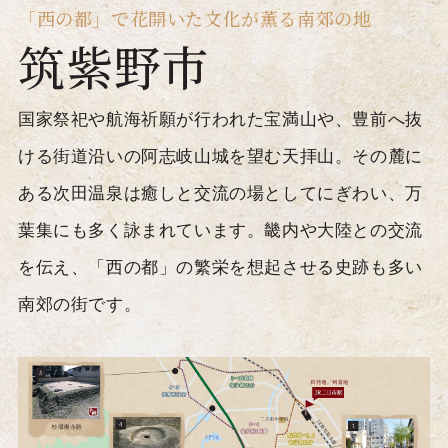
「西の都」で花開いた
文化が薫る南郊の地
筑紫野市
国家祭祀や航海祈願が行われた宝満山や、豊前へ抜
ける街道沿いの阿志岐山城を望む天拝山。その麓に
ある次田温泉は癒しと交流の場としてにぎわい、万
葉集にも多く詠まれています。畿内や大陸との交流
を伝え、「西の都」の繁栄を想起させる史跡も多い
南郊の街です。